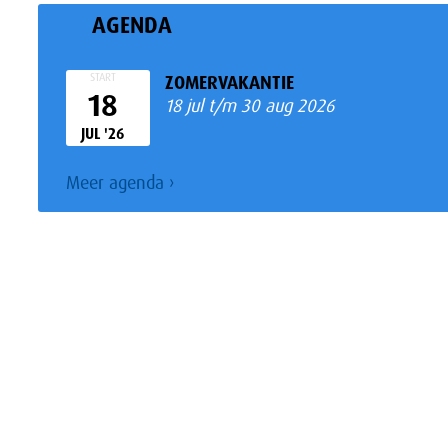
AGENDA
START
ZOMERVAKANTIE
18
18 jul t/m 30 aug 2026
JUL '26
Meer
agenda ›