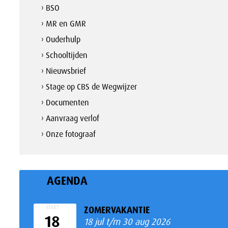
› BSO
› MR en GMR
› Ouderhulp
› Schooltijden
› Nieuwsbrief
› Stage op CBS de Wegwijzer
› Documenten
› Aanvraag verlof
› Onze fotograaf
AGENDA
START
ZOMERVAKANTIE
18
18 jul t/m 30 aug 2026