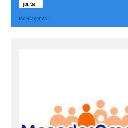
JUL '26
Meer
agenda ›