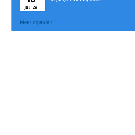
JUL '26
Meer
agenda ›