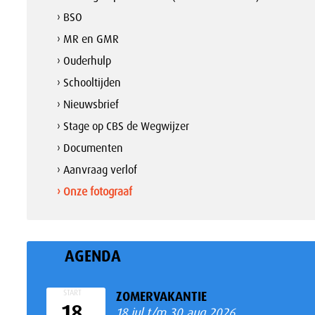
› BSO
› MR en GMR
› Ouderhulp
› Schooltijden
› Nieuwsbrief
› Stage op CBS de Wegwijzer
› Documenten
› Aanvraag verlof
› Onze fotograaf
AGENDA
START
ZOMERVAKANTIE
18
18 jul t/m 30 aug 2026